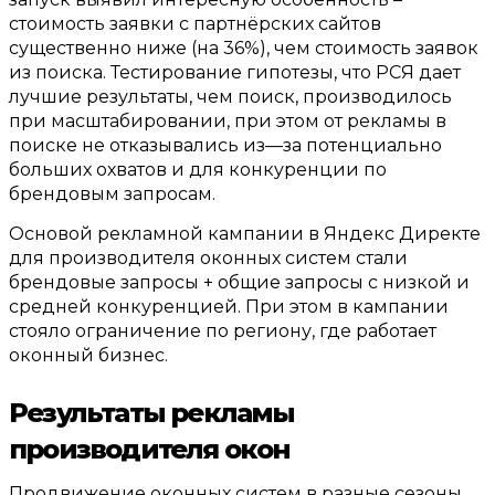
стоимость заявки с партнёрских сайтов
существенно ниже
(
на
36%),
чем стоимость заявок
из поиска
.
Тестирование гипотезы
,
что РСЯ дает
лучшие результаты
,
чем поиск
,
производилось
при масштабировании
,
при этом от рекламы в
поиске не отказывались из
—
за потенциально
больших охватов и для конкуренции по
брендовым запросам
.
Основой рекламной кампании в Яндекс Директе
для производителя оконных систем стали
брендовые запросы
+
общие запросы с низкой и
средней конкуренцией
.
При этом в кампании
стояло ограничение по региону
,
где работает
оконный бизнес
.
Р
езультаты рекламы
производителя окон
Продвижение оконных систем в разные сезоны