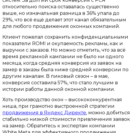
систем
.
За долгий срок конверсия с РСЯ
относительно поиска оставалась существенно
выше
,
но изначальная разница в
36%
упала до
29%,
что всё ещё делает этот канал обязательным
для любого продвижения оконных компаний
.
Клиент пожелал сохранить конфиденциальными
показатели
ROMI
и окупаемость рекламы
,
как и
выручки с заказов
.
Но можно отметить
,
что за всё
время рекламной кампании не было ни одного
месяца
,
когда средняя конверсия из заявок на
замер в заказы была ниже средней конверсии по
другим каналам
.
В пиковый сезон – в мае
,
конверсия составила
57%,
что стало лучшим в
истории работы данной оконной компании
.
Хоть производство окон – высококонкурентная
ниша
,
при грамотно выстроенной стратегии
продвижения в Яндекс Директе
,
можно добиться
стабильно низкой стоимости привлечения заявок
на замер
.
Обратитесь к экспертам компании
White Meta
для эффективного продвижения