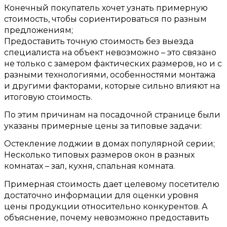
Конечный покупатель хочет узнать примерную
стоимость
,
чтобы сориентироваться по разным
предложениям
;
Предоставить точную стоимость без выезда
специалиста на объект невозможно – это связано
не только с замером фактических размеров
,
но и с
разными технологиями
,
особенностями монтажа
и другими факторами
,
которые сильно влияют на
итоговую стоимость
.
По этим причинам на посадочной странице были
указаны примерные цены за типовые задачи
:
Остекление лоджии в домах популярной серии
;
Несколько типовых размеров окон в разных
комнатах – зал
,
кухня
,
спальная комната
.
Примерная стоимость дает целевому посетителю
достаточно информации для оценки уровня
цены продукции относительно конкурентов
.
А
объяснение
,
почему невозможно предоставить