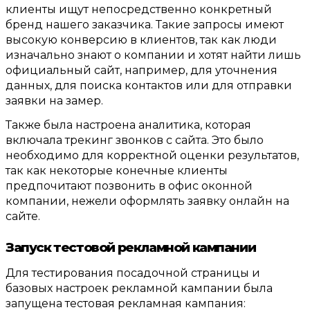
клиенты ищут непосредственно конкретный
бренд нашего заказчика
.
Такие запросы имеют
высокую конверсию в клиентов
,
так как люди
изначально знают о компании и хотят найти лишь
официальный сайт
,
например
,
для уточнения
данных
,
для поиска контактов или для отправки
заявки на замер
.
Также была настроена аналитика
,
которая
включала трекинг звонков с сайта
.
Это было
необходимо для корректной оценки результатов
,
так как некоторые конечные клиенты
предпочитают позвонить в офис оконной
компании
,
нежели оформлять заявку онлайн на
сайте
.
З
апуск тестовой рекламной кампании
Для тестирования посадочной страницы и
базовых настроек рекламной кампании была
запущена тестовая рекламная кампания
: