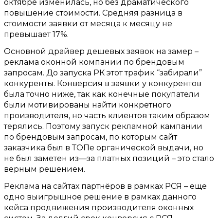
октябре изменилась
,
но без драматического
повышение стоимости
.
Средняя разница в
стоимости заявки от месяца к месяцу не
превышает
17%.
Основной драйвер дешевых заявок на замер –
реклама оконной компании по брендовым
запросам
.
До запуска РК этот трафик “забирали”
конкуренты
.
Конверсия в заявки у конкурентов
была точно ниже
,
так как конечные покупатели
были мотивированы найти конкретного
производителя
,
но часть клиентов таким образом
терялись
.
Поэтому запуск рекламной кампании
по брендовым запросам
,
по которым сайт
заказчика был в ТОПе органической выдачи
,
но
не был заметен из
—
за платных позиций – это стало
верным решением
.
Реклама на сайтах партнёров в рамках РСЯ – еще
одно выигрышное решение в рамках данного
кейса продвижения производителя оконных