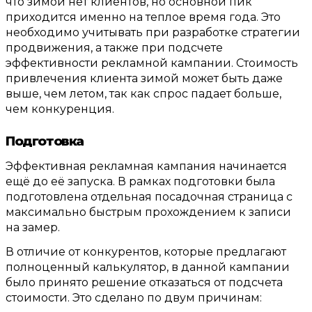
что зимой нет клиентов
,
но основной пик
приходится именно на теплое время года
.
Это
необходимо учитывать при разработке стратегии
продвижения
,
а также при подсчете
эффективности рекламной кампании
.
Стоимость
привлечения клиента зимой может быть даже
выше
,
чем летом
,
так как спрос падает больше
,
чем конкуренция
.
П
одготовка
Эффективная рекламная кампания начинается
ещё до её запуска
.
В рамках подготовки была
подготовлена отдельная посадочная страница с
максимально быстрым прохождением к записи
на замер
.
В отличие от конкурентов
,
которые предлагают
полноценный калькулятор
,
в данной кампании
было принято решение отказаться от подсчета
стоимости
.
Это сделано по двум причинам
: