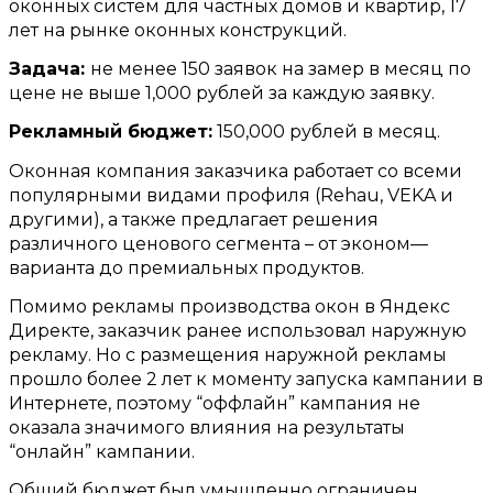
оконных систем для частных домов и квартир
, 17
лет на рынке оконных конструкций
.
Задача
:
не менее
150
заявок на замер в месяц по
цене не выше
1,000
рублей за каждую заявку
.
Рекламный бюджет
:
150,000
рублей в месяц
.
Оконная компания заказчика работает со всеми
популярными видами профиля
(Rehau, VEKA
и
другими
),
а также предлагает решения
различного ценового сегмента – от эконом
—
варианта до премиальных продуктов
.
Помимо рекламы производства окон в Яндекс
Директе
,
заказчик ранее использовал наружную
рекламу
.
Но с размещения наружной рекламы
прошло более
2
лет к моменту запуска кампании в
Интернете
,
поэтому “оффлайн” кампания не
оказала значимого влияния на результаты
“онлайн” кампании
.
Общий бюджет был умышленно ограничен