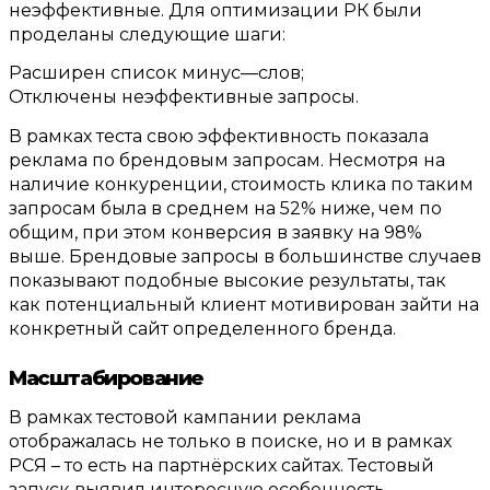
неэффективные
.
Для оптимизации РК были
проделаны следующие шаги
:
Расширен список минус
—
слов
;
Отключены неэффективные запросы
.
В рамках теста свою эффективность показала
реклама по брендовым запросам
.
Несмотря на
наличие конкуренции
,
стоимость клика по таким
запросам была в среднем на
52%
ниже
,
чем по
общим
,
при этом конверсия в заявку на
98%
выше
.
Брендовые запросы в большинстве случаев
показывают подобные высокие результаты
,
так
как потенциальный клиент мотивирован зайти на
конкретный сайт определенного бренда
.
М
асштабирование
В рамках тестовой кампании реклама
отображалась не только в поиске
,
но и в рамках
РСЯ – то есть на партнёрских сайтах
.
Тестовый
запуск выявил интересную особенность –