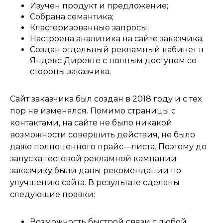
Изучен продукт и предложение
;
Собрана семантика
;
Кластеризованные запросы
;
Настроена аналитика на сайте заказчика
;
Создан отдельный рекламный кабинет в
Яндекс Директе с полным доступом со
стороны заказчика
.
Сайт заказчика был создан в
2018
году и с тех
пор не изменялся
.
Помимо страницы с
контактами
,
на сайте не было никакой
возможности совершить действия
,
не было
даже полноценного прайс
—
листа
.
Поэтому до
запуска тестовой рекламной кампании
заказчику были даны рекомендации по
улучшению сайта
.
В результате сделаны
следующие правки
:
Возможность быстрой связи с любой