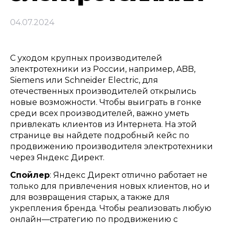
04.07.2024
С уходом крупных производителей
электротехники из России
,
например
, ABB,
Siemens
или
Schneider Electric,
для
отечественных производителей открылись
новые возможности
.
Чтобы выиграть в гонке
среди всех производителей
,
важно уметь
привлекать клиентов из Интернета
.
На этой
странице вы найдете подробный кейс по
продвижению производителя электротехники
через Яндекс Директ
.
Спойлер
:
Яндекс Директ отлично работает не
только для привлечения новых клиентов
,
но и
для возвращения старых
,
а также для
укрепления бренда
.
Чтобы реализовать любую
онлайн
—
стратегию по продвижению с