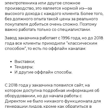
электротехника или другое сложное
производство
,
это является нормой из
—
за
высокого дохода с каждого клиента
.
Более того
,
без должного опыта такой цены за реального
покупателя добиться очень сложно
.
Поэтому
важно работать только со специалистами
.
Завод заказчика работает с
1996
года
,
но до
2018
года все клиенты приходили “классическим
способом”
,
то есть по оффлайн каналам
:
Выставки
;
Тендеры
;
И другие оффлайн способы
.
С
2018
года у заказчика появился сайт
,
на
котором доступна подробная информация об
оборудовании
,
но до начала работы с
Директом не было никакого функционала для
генерации лидов
,
кроме как обратиться в