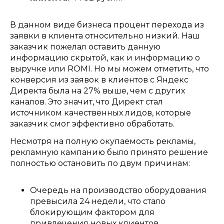
В данном виде бизнеса процент перехода из
заявки в клиента относительно низкий
.
Наш
заказчик пожелал оставить данную
информацию скрытой
,
как и информацию о
выручке или
ROMI
.
Но мы можем отметить
,
что
конверсия из заявок в клиентов с Яндекс
Директа была на
27%
выше
,
чем с других
каналов
.
Это значит
,
что Директ стал
источником качественных лидов
,
которые
заказчик смог эффективно обработать
.
Несмотря на полную окупаемость рекламы
,
рекламную кампанию было принято решение
полностью остановить по двум причинам
:
Очередь на производство оборудования
превысила
24
недели
,
что стало
блокирующим фактором для
привлечения новых клиентов
.