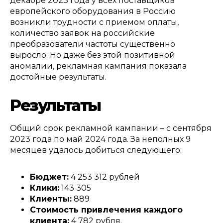
декабре
2023
года у всех поставщиков
европейского оборудования в Россию
возникли трудности с приемом оплаты
,
количество заявок на российские
преобразователи частоты существенно
выросло
.
Но даже без этой позитивной
аномалии
,
рекламная кампания показала
достойные результаты
.
Р
езультаты
Общий срок рекламной кампании – с сентября
2023
года по май
2024
года
.
За неполных
9
месяцев удалось добиться следующего
:
Бюджет
:
4 253 312
рублей
Клики
:
143 305
Клиенты
:
889
Стоимость привлечения каждого
клиента
:
4 782
рубля
.