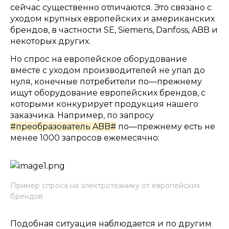
сейчас существенно отличаются
.
Это связано с
уходом крупных европейских и американских
брендов
,
в частности
SE, Siemens, Danfoss, ABB
и
некоторых других
.
Но спрос на европейское оборудование
вместе с уходом производителей не упал до
нуля
,
конечные потребители по
—
прежнему
ищут оборудование европейских брендов
,
с
которыми конкурирует продукция нашего
заказчика
.
Например
,
по запросу
#
преобразователь
ABB#
по
—
прежнему есть не
менее
1000
запросов ежемесячно
:
Пример спроса на электротехнику от европейских
брендов
Подобная ситуация наблюдается и по другим